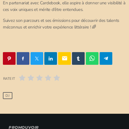
En partenariat avec Cardebook, elle aspire à donner une visibilité à
ces voix uniques et mérite d’être entendues.
Suivez son parcours et ses émissions pour découvrir des talents
méconnus et enrichir votre expérience littéraire ! 🌈
email
RATE IT
DJ
PROMOUVOIR