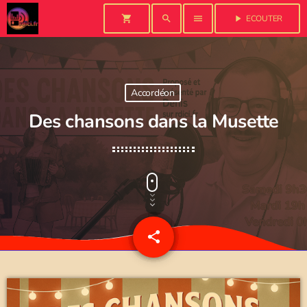
shopping_cart
search
menu
play_arrow
ECOUTER
Accordéon
Des chansons dans la Musette
share
email