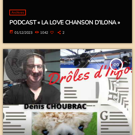
Archives
PODCAST « LA LOVE CHANSON D’ILONA »
today
01/12/2023
1042
2
insert_link
DRÔLES D'INFOS