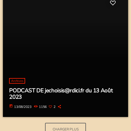
Archives
PODCAST DE jechoisis@rdici.fr du 13 Août
2023
today
13/08/2023
1156
2
CHARGER PLUS