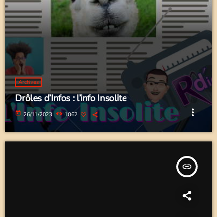
Archives
Drôles d’Infos : l’info Insolite
more_vert
today
26/11/2023
1062
insert_link