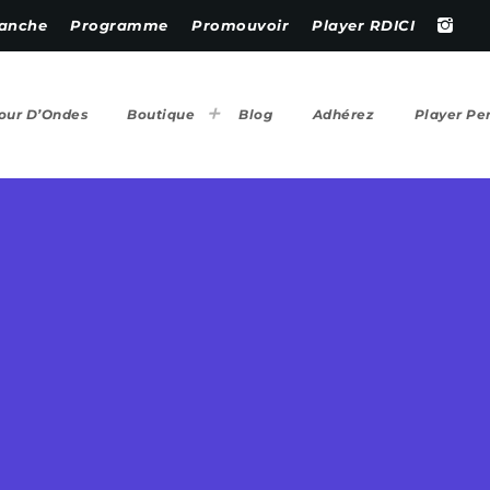
anche
Programme
Promouvoir
Player RDICI
our D’Ondes
Boutique
Blog
Adhérez
Player Pe