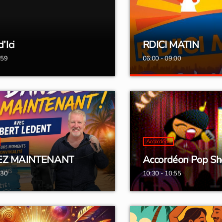
’Ici
RDICI MATIN
:59
06:00 - 09:00
RDICI MATIN
Réveille le web !
La matinale de rdici.fr
Accordéon
EZ MAINTENANT
Accordéon Pop S
:30
10:30 - 10:55