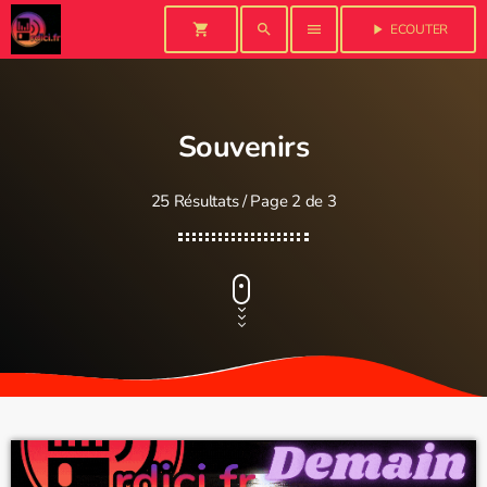
shopping_cart
search
menu
play_arrow
ECOUTER
Souvenirs
25 Résultats / Page 2 de 3