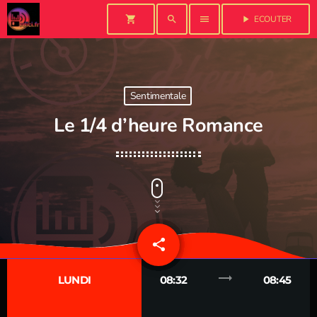
shopping_cart
search
menu
play_arrow
ECOUTER
Sentimentale
Le 1/4 d’heure Romance
share
email
trending_flat
LUNDI
08:32
08:45