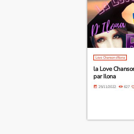
Love Chanson d'Ilona
la Love Chans
par Ilona
25/11/2022
627
today