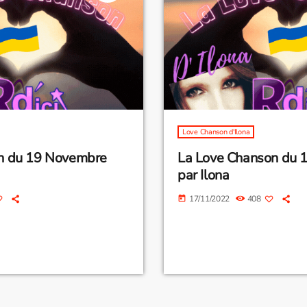
Love Chanson d'Ilona
on du 19 Novembre
La Love Chanson du 
par Ilona
17/11/2022
408
today