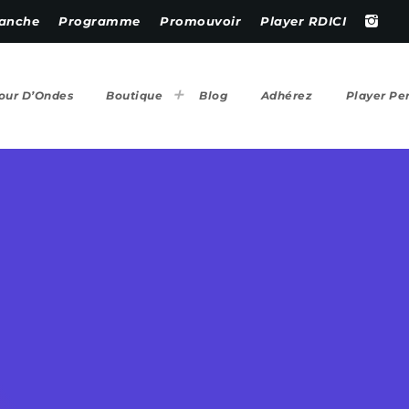
anche
Programme
Promouvoir
Player RDICI
our D’Ondes
Boutique
Blog
Adhérez
Player Pe