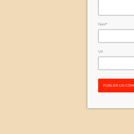
Nom*
Url