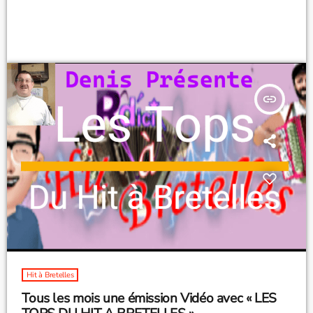
insert_link
Hit à Bretelles
Tous les mois une émission Vidéo avec « LES