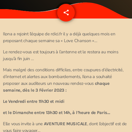
share
email
4
Ilona a rejoint l’équipe de rdici.fr il y a déjà quelques mois en
proposant chaque semaine sa « Love Chanson »…
Le rendez-vous est toujours à l’antenne et le restera au moins
jusqu’à fin juin …
Mais malgré des conditions difficiles, entre coupures d’électricité,
d’internet et alertes aux bombardements, Ilona a souhaité
proposer aux auditeurs un nouveau rendez-vous
chaque
semaine, dès le 3 Février 2023 :
Le Vendredi entre 11h30 et midi
et le Dimanche entre 13h30 et 14h, à l’heure de Paris…
Elle vous invite à une
, dont l’objectif est de
AVENTURE MUSICALE
vous faire voyager…