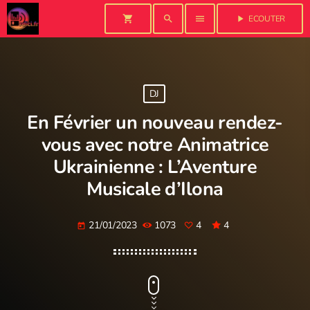
shopping_cart
search
menu
play_arrow
ECOUTER
DJ
En Février un nouveau rendez-
vous avec notre Animatrice
Ukrainienne : L’Aventure
Musicale d’Ilona
21/01/2023
1073
4
4
today