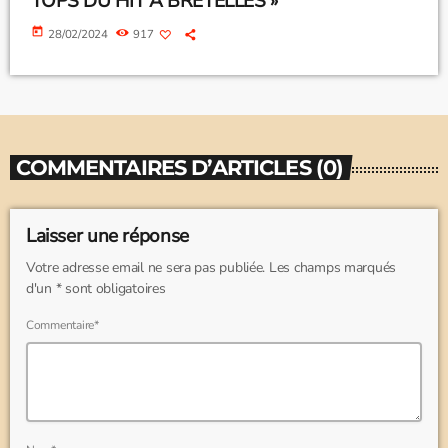
TOPS DU HIT A BRETELLES »
today
28/02/2024
917
COMMENTAIRES D’ARTICLES (0)
Laisser une réponse
Votre adresse email ne sera pas publiée. Les champs marqués
d'un * sont obligatoires
Commentaire*