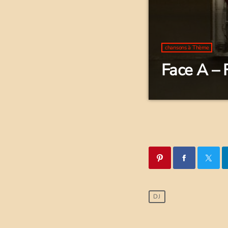
chansons à Thème
Face A – 
DJ