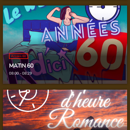
LES VOIX DE L’OMBRE
close
Chronique Littéraire
Années 60
MATIN 60
08:00 - 08:29