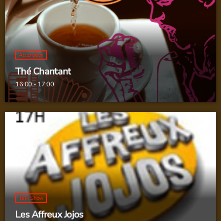
"slows d'été"
Accordéon
Thé Chantant
16:00 - 17:00
Talk Show
Les Affreux Jojos