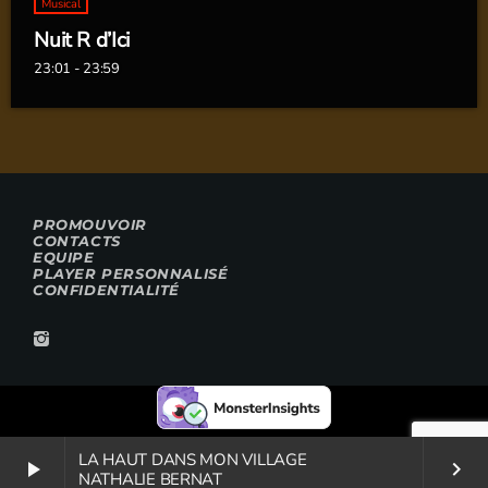
Musical
Nuit R d’Ici
23:01 - 23:59
PROMOUVOIR
CONTACTS
EQUIPE
PLAYER PERSONNALISÉ
CONFIDENTIALITÉ
LA HAUT DANS MON VILLAGE
play_arrow
keyboard_arrow_right
NATHALIE BERNAT