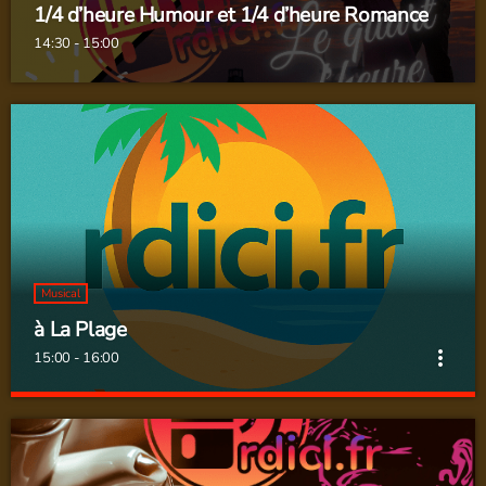
1/4 d’heure Humour et 1/4 d’heure Romance
14:30 - 15:00
Musical
à La Plage
more_vert
15:00 - 16:00
à La Plage
close
1 heure aux rythme des succès d'été d'hier à aujourd'hui une
sélection de tubes "autobronzants" avec les incontournables