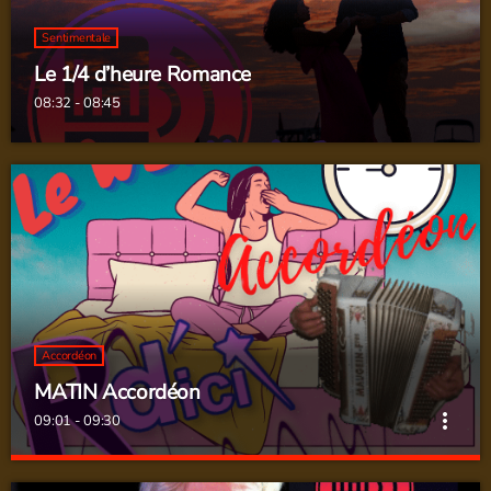
Sentimentale
Le 1/4 d’heure Romance
08:32 - 08:45
Accordéon
MATIN Accordéon
more_vert
09:01 - 09:30
MATIN Accordéon
close