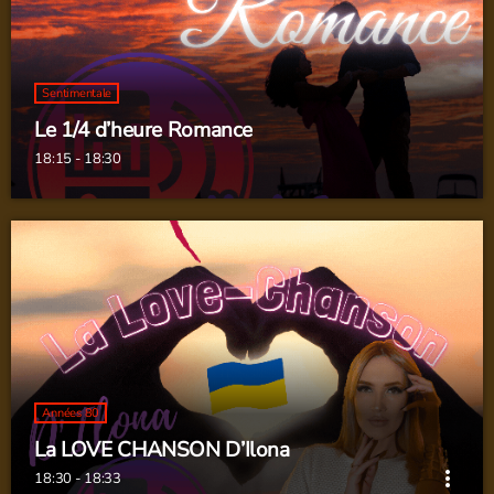
Sentimentale
Le 1/4 d’heure Romance
18:15 - 18:30
Années 80
La LOVE CHANSON D’Ilona
more_vert
18:30 - 18:33