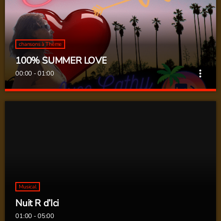
chansons à Thème
100% SUMMER LOVE
more_vert
00:00 - 01:00
100% SUMMER LOVE
close
Des chansons chaudes comme l'été, chaudes comme l'amour
Musical
Nuit R d’Ici
01:00 - 05:00