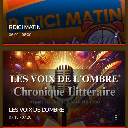
RDICI MATIN
more_vert
06:00 - 08:00
RDICI MATIN
close
Réveille le web !
La matinale de rdici.fr
LES VOIX DE L’OMBRE
more_vert
07:15 - 07:20