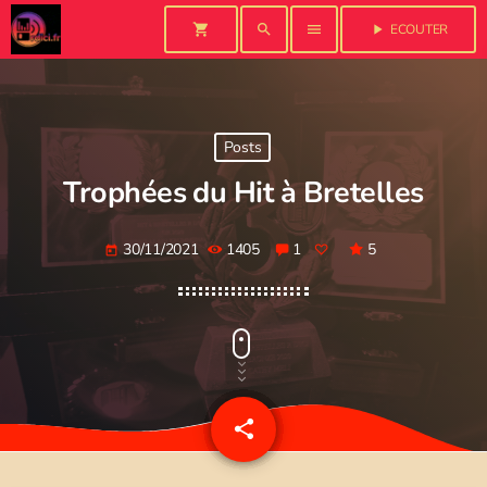
shopping_cart
search
menu
play_arrow
ECOUTER
Posts
Trophées du Hit à Bretelles
30/11/2021
1405
1
5
today
share
email