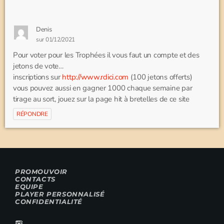
Denis
sur 01/12/2021
Pour voter pour les Trophées il vous faut un compte et des
jetons de vote…
inscriptions sur
http://www.rdici.com
(100 jetons offerts)
vous pouvez aussi en gagner 1000 chaque semaine par
tirage au sort, jouez sur la page hit à bretelles de ce site
RÉPONDRE
PROMOUVOIR
CONTACTS
EQUIPE
PLAYER PERSONNALISÉ
CONFIDENTIALITÉ